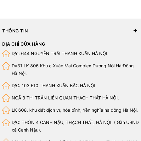
THÔNG TIN
ĐỊA CHỈ CỬA HÀNG
D/c: 644 NGUYỄN TRÃI THANH XUÂN HÀ NỘI.
Dv31 LK 806 Khu c Xuân Mai Complex Dương Nội Hà Đông
Hà Nội.
D/C: 103 E10 THANH XUÂN BẮC HÀ NỘI.
NGÃ 3 THỊ TRẤN LIÊN QUAN THẠCH THẤT HÀ NỘI.
LK 608. khu đất dịch vụ hòa bình, Yên nghĩa hà đông Hà Nội.
D/C: THÔN 4 CANH NẬU, THẠCH THẤT, HÀ NỘI. ( Gần UBND
xã Canh Nậu).