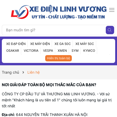
XE ĐẠP ĐIỆN
XE MÁY ĐIỆN
XE GA 50C
XE MÁY 50C
OSAKAR
VICTORIA
VESPA
XMEN
SYM
KYMCO
VINFAST
XE ĐIỆN 3 BÁNH
ẮC QUY CHÍNH HÃNG
PHỤ TÙNG
Hiển thị toàn bộ
XE CŨ
TIN TỨC
Trang chủ
Liên hệ
NƠI GIẢI ĐÁP TOÀN BỘ MỌI THẮC MẮC CỦA BẠN?
CÔNG TY CP ĐẦU TƯ VÀ THƯƠNG MẠI LINH VƯƠNG. - Với sứ
mệnh "Khách hàng là ưu tiên số 1" chúng tôi luôn mạng lại giá trị
tốt nhất
Địa chỉ:
644 NGUYỄN TRÃI THANH XUÂN HÀ NỘI