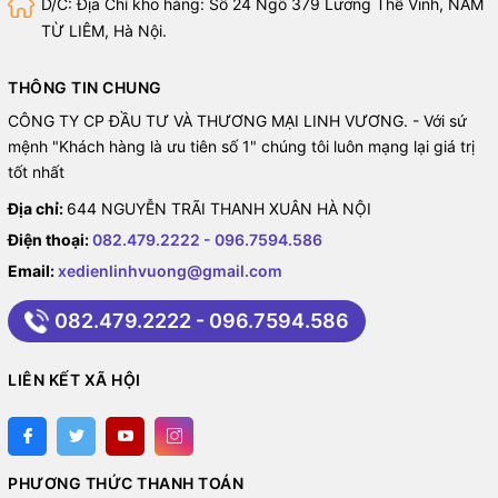
D/C: Địa Chỉ kho hàng: Số 24 Ngõ 379 Lương Thế Vinh, NAM
TỪ LIÊM, Hà Nội.
THÔNG TIN CHUNG
CÔNG TY CP ĐẦU TƯ VÀ THƯƠNG MẠI LINH VƯƠNG. - Với sứ
mệnh "Khách hàng là ưu tiên số 1" chúng tôi luôn mạng lại giá trị
tốt nhất
Địa chỉ:
644 NGUYỄN TRÃI THANH XUÂN HÀ NỘI
Điện thoại:
082.479.2222 - 096.7594.586
Email:
xedienlinhvuong@gmail.com
082.479.2222 - 096.7594.586
LIÊN KẾT XÃ HỘI
PHƯƠNG THỨC THANH TOÁN