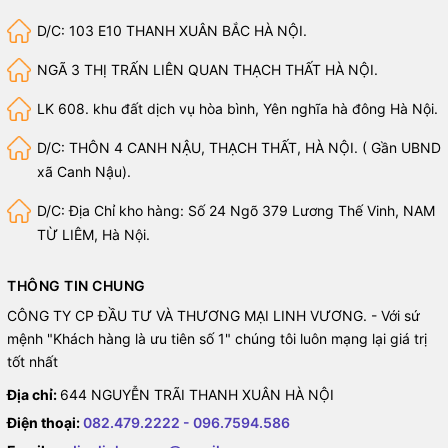
D/C: 103 E10 THANH XUÂN BẮC HÀ NỘI.
NGÃ 3 THỊ TRẤN LIÊN QUAN THẠCH THẤT HÀ NỘI.
LK 608. khu đất dịch vụ hòa bình, Yên nghĩa hà đông Hà Nội.
D/C: THÔN 4 CANH NẬU, THẠCH THẤT, HÀ NỘI. ( Gần UBND
xã Canh Nậu).
D/C: Địa Chỉ kho hàng: Số 24 Ngõ 379 Lương Thế Vinh, NAM
TỪ LIÊM, Hà Nội.
THÔNG TIN CHUNG
CÔNG TY CP ĐẦU TƯ VÀ THƯƠNG MẠI LINH VƯƠNG. - Với sứ
mệnh "Khách hàng là ưu tiên số 1" chúng tôi luôn mạng lại giá trị
tốt nhất
Địa chỉ:
644 NGUYỄN TRÃI THANH XUÂN HÀ NỘI
Điện thoại:
082.479.2222 - 096.7594.586