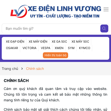
XE ĐẠP ĐIỆN
XE MÁY ĐIỆN
XE GA 50C
XE MÁY 50C
OSAKAR
VICTORIA
VESPA
XMEN
SYM
KYMCO
VINFAST
XE ĐIỆN 3 BÁNH
ẮC QUY CHÍNH HÃNG
PHỤ TÙNG
Hiển thị toàn bộ
XE CŨ
TIN TỨC
Trang chủ
Chính sách
CHÍNH SÁCH
Cám ơn quý khách đã quan tâm và truy cập vào website.
Chúng tôi tôn trọng và cam kết sẽ bảo mật những thông tin
mang tính riêng tư của Quý khách.
Chính sách bảo mật sẽ giải thích cách chúng tôi tiếp nhận, sử